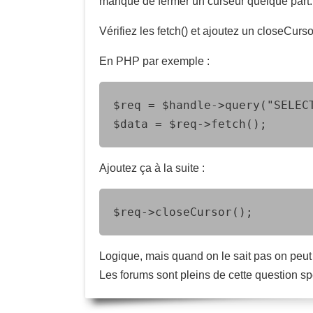
manqué de fermer un curseur quelque part.
Vérifiez les fetch() et ajoutez un closeCurs
En PHP par exemple :
$req = $handle->query("SELECT
$data = $req->fetch();
Ajoutez ça à la suite :
$req->closeCursor();
Logique, mais quand on le sait pas on peu
Les forums sont pleins de cette question spé