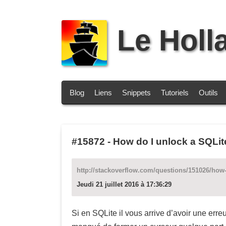
Le Holl
Blog
Liens
Snippets
Tutoriels
Outils
#15872
-
How do I unlock a SQLit
http://stackoverflow.com/questions/151026/how-
Jeudi 21 juillet 2016 à 17:36:29
Si en SQLite il vous arrive d’avoir une err