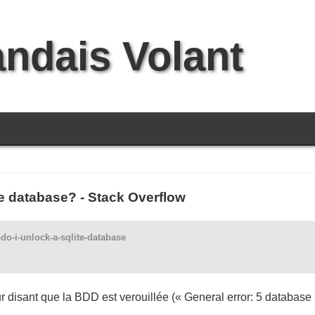
andais Volant
e database? - Stack Overflow
do-i-unlock-a-sqlite-database
eur disant que la BDD est verouillée (« General error: 5 database