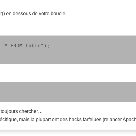
or() en dessous de votre boucle.
 * FROM table");

t toujours chercher…
cifique, mais la plupart ont des hacks farfelues (relancer Apach