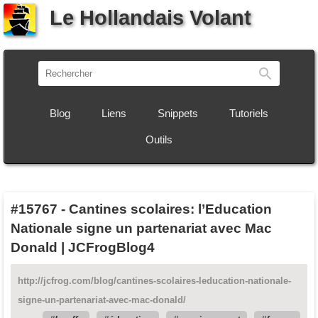
Le Hollandais Volant
Recherch
Blog
Liens
Snippets
Tutoriels
Outils
#15767
-
Cantines scolaires: l’Education
Nationale signe un partenariat avec Mac
Donald | JCFrogBlog4
http://jcfrog.com/blog/cantines-scolaires-leducation-nationale-
signe-un-partenariat-avec-mac-donald/