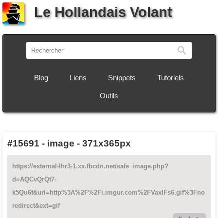
Le Hollandais Volant
Recherch
Blog
Liens
Snippets
Tutoriels
Outils
#15691
-
image - 371x365px
https://external-lhr3-1.xx.fbcdn.net/safe_image.php?
d=AQCvQrQt7-
k5Qu6f&url=http%3A%2F%2Fi.imgur.com%2FVaxIFs6.gif%3Fno
redirect&ext=gif