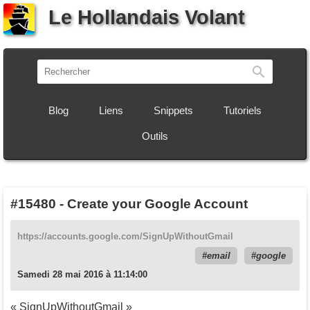
Le Hollandais Volant
Recherch
Blog
Liens
Snippets
Tutoriels
Outils
#15480
-
Create your Google Account
https://accounts.google.com/SignUpWithoutGmail
email
google
Samedi 28 mai 2016 à 11:14:00
« SignUpWithoutGmail »