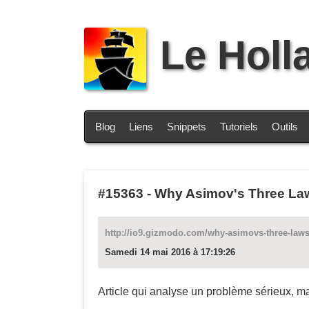
Le Holl
Blog
Liens
Snippets
Tutoriels
Outils
#15363
-
Why Asimov's Three Law
http://io9.gizmodo.com/why-asimovs-three-laws-
Samedi 14 mai 2016 à 17:19:26
Article qui analyse un problème sérieux, ma