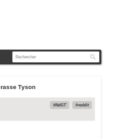
Rechercher
eGrasse Tyson
NdGT
reddit