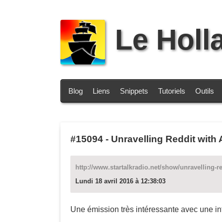
Le Holl
Blog
Liens
Snippets
Tutoriels
Outils
#15094
-
Unravelling Reddit with
http://www.startalkradio.net/show/unravelling-re
Lundi 18 avril 2016 à 12:38:03
Une émission très intéressante avec une in