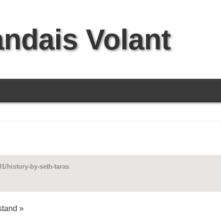
andais Volant
/history-by-seth-taras
stand »