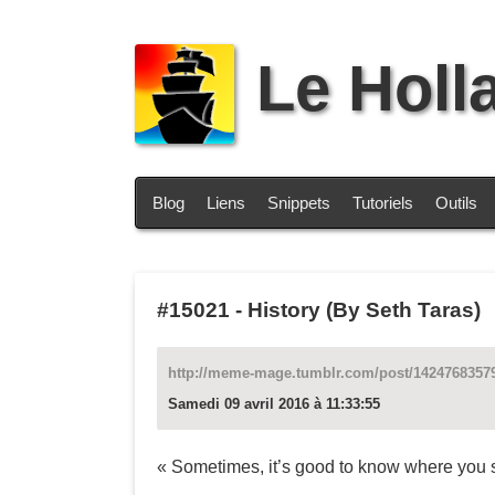
Le Holl
Blog
Liens
Snippets
Tutoriels
Outils
#15021
-
History (By Seth Taras)
http://meme-mage.tumblr.com/post/142476835791
Samedi 09 avril 2016 à 11:33:55
« Sometimes, it’s good to know where you 