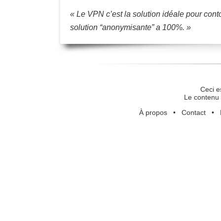
« Le VPN c’est la solution idéale pour con
solution “anonymisante” a 100%. »
Ceci e
Le contenu 
À propos
•
Contact
•