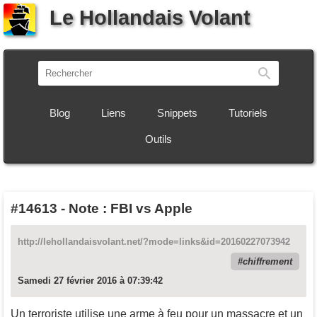
Le Hollandais Volant
Recherch
Blog
Liens
Snippets
Tutoriels
Outils
#14613
-
Note : FBI vs Apple
http://lehollandaisvolant.net/?mode=links&id=20160227073942
chiffrement
Samedi 27 février 2016 à 07:39:42
Un terroriste utilise une arme à feu pour un massacre et un