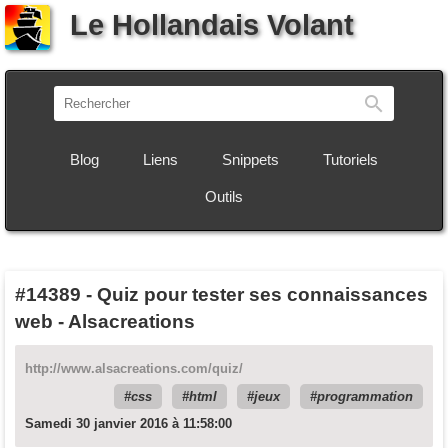
Le Hollandais Volant
Recherch
Blog
Liens
Snippets
Tutoriels
Outils
#14389
-
Quiz pour tester ses connaissances
web - Alsacreations
http://www.alsacreations.com/quiz/
css
html
jeux
programmation
Samedi 30 janvier 2016 à 11:58:00