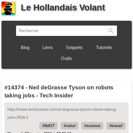
Le Hollandais Volant
Recherch
Blog
Liens
Snippets
Tutoriels
Outils
#14374
-
Neil deGrasse Tyson on robots
taking jobs - Tech Insider
http://www.techinsider.io/neil-degrasse-tyson-robots-taking-
jobs-2016-1
NdGT
robot
science
travail