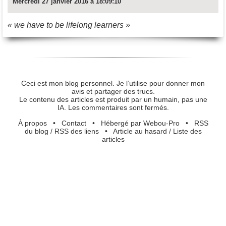
Mercredi 27 janvier 2016 à 18:09:10
« we have to be lifelong learners »
Ceci est mon blog personnel. Je l’utilise pour donner mon
avis et partager des trucs.
Le contenu des articles est produit par un humain, pas une
IA. Les commentaires sont fermés.
À propos
•
Contact
•
Hébergé par Webou-Pro
•
RSS
du blog
/
RSS des liens
•
Article au hasard
/
Liste des
articles