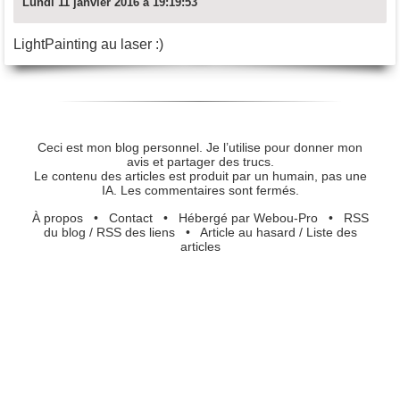
Lundi 11 janvier 2016 à 19:19:53
LightPainting au laser :)
Ceci est mon blog personnel. Je l’utilise pour donner mon
avis et partager des trucs.
Le contenu des articles est produit par un humain, pas une
IA. Les commentaires sont fermés.
À propos
•
Contact
•
Hébergé par Webou-Pro
•
RSS
du blog
/
RSS des liens
•
Article au hasard
/
Liste des
articles