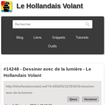
Le Hollandais Volant
Recherch
Blog
Liens
Snippets
Tutoriels
Outils
#14248
-
Dessiner avec de la lumière - Le
Hollandais Volant
http://lehollandaisvolant.net/?d=2016/01/11/19/16/10-dessiner-
avec-de-la-lumiere
jeux
science