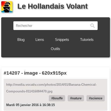
Le Hollandais Volant
Recherch
Blog
Liens
Snippets
Tutoriels
Outils
#14207
-
image - 620x915px
http://media.vocativ.com/photos/2014/01/Banana-Chemical-
Compounds-011416084470.jpg
bouffe
nature
science
Mardi 05 janvier 2016 à 16:38:15