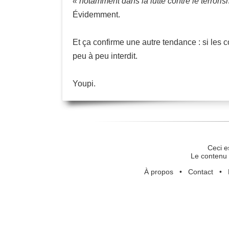
« notamment dans la lutte contre le terrori
Évidemment.
Et ça confirme une autre tendance : si les co
peu à peu interdit.
Youpi.
Ceci e
Le contenu 
À propos
•
Contact
•