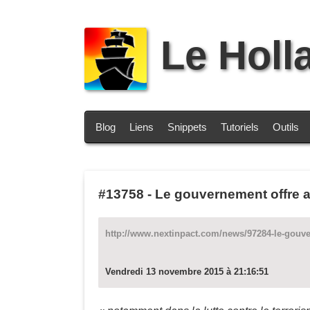
Le Holl
Blog
Liens
Snippets
Tutoriels
Outils
#13758
-
Le gouvernement offre a
http://www.nextinpact.com/news/97284-le-gouver
Vendredi 13 novembre 2015 à 21:16:51