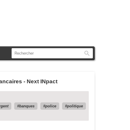
Rechercher
ncaires - Next INpact
rgent
banques
police
politique