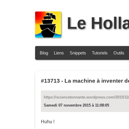
Le Holl
Blog
Liens
Snippets
Tutoriels
Outils
#13713
-
La machine à inventer d
https://sciencetonnante.wordpress.com/2015/11/
Samedi 07 novembre 2015 à 11:08:05
Huhu !