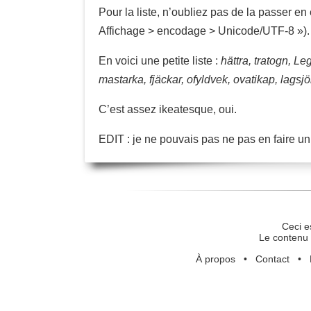
Pour la liste, n’oubliez pas de la passer e
Affichage > encodage > Unicode/UTF-8 »).
En voici une petite liste :
hättra, tratogn, Leg
mastarka, fjäckar, ofyldvek, ovatikap, lagsjö
C’est assez ikeatesque, oui.
EDIT : je ne pouvais pas ne pas en faire u
Ceci e
Le contenu 
À propos
•
Contact
•