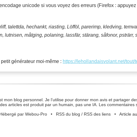
n encodage unicode si vous voyez des erreurs (Firefox : appuyez s
liff, talettda, hechankt, riasting, Löfföl, parerimp, kledving, temval
n, lutnisen, måtging, polaning, lassfär, stärang, såfonor, psträrr
n petit générateur moi-même :
https://lehollandaisvolant.net/tout/
st mon blog personnel. Je l’utilise pour donner mon avis et partager des
des articles est produit par un humain, pas une IA. Les commentaires 
Hébergé par Webou-Pro
•
RSS du blog
/
RSS des liens
•
Article a