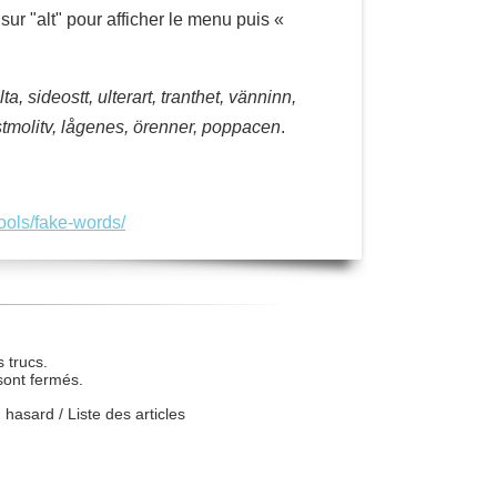
ur "alt" pour afficher le menu puis «
ta, sideostt, ulterart, tranthet, vänninn,
, stmolitv, lågenes, örenner, poppacen
.
tools/fake-words/
 trucs.
sont fermés.
u hasard
/
Liste des articles