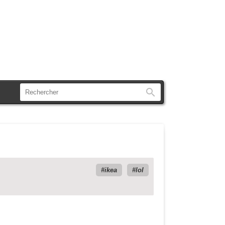
Rechercher
ikea
lol