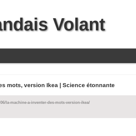
andais Volant
es mots, version Ikea | Science étonnante
06/la-machine-a-inventer-des-mots-version-ikea/