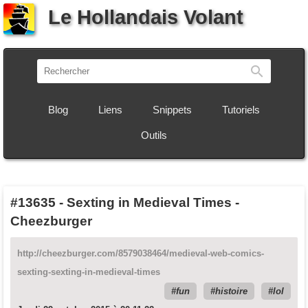
Le Hollandais Volant
Recherch
Blog
Liens
Snippets
Tutoriels
Outils
#13635
-
Sexting in Medieval Times -
Cheezburger
http://cheezburger.com/8579038464/medieval-web-comics-
sexting-sexting-in-medieval-times
fun
histoire
lol