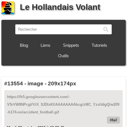
Le Hollandais Volant
Recherch
Blog
Liens
Snippets
Tutoriels
Outils
#13554
-
image - 209x174px
https://lh5.googleusercontent.com/-
V5rVW8NPcgI/ViX_9JDlxKI/AAAAAAAAbcg/zMC_YzsUdgQ/w209
-h174-no/accident_football.gif
fail