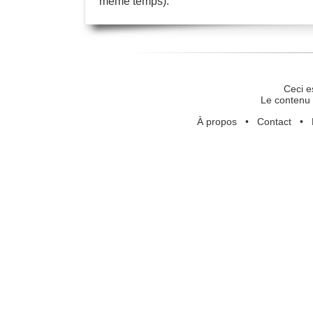
même temps).
Ceci e
Le contenu 
À propos
•
Contact
•