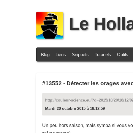
Le Holl
Blog
Liens
Snippets
Tutoriels
Outils
#13552
-
Détecter les orages avec
http://couleur-science.eu/?d=2015/10/20/18/12/02
Mardi 20 octobre 2015 à 18:12:59
Un peu hors saison, mais sympa si vous voule