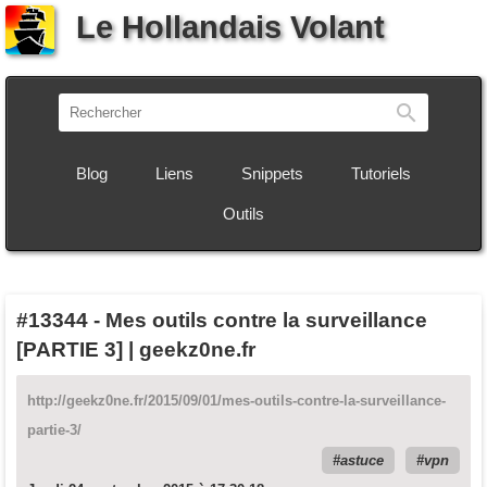
Le Hollandais Volant
Recherch
Blog
Liens
Snippets
Tutoriels
Outils
#13344
-
Mes outils contre la surveillance
[PARTIE 3] | geekz0ne.fr
http://geekz0ne.fr/2015/09/01/mes-outils-contre-la-surveillance-
partie-3/
astuce
vpn