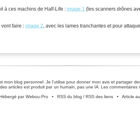
oit à ces machins de Half-Life :
image 1
(les scanners drônes ave
s vont faire :
image 2
, avec les lames tranchantes et pour attaque
st mon blog personnel. Je l’utilise pour donner mon avis et partager des
des articles est produit par un humain, pas une IA. Les commentaires 
Hébergé par Webou-Pro
•
RSS du blog
/
RSS des liens
•
Article a