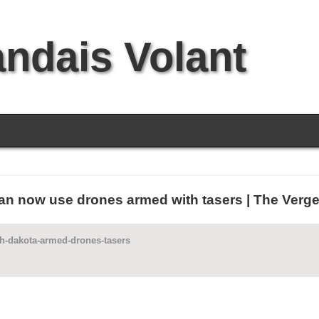
andais Volant
can now use drones armed with tasers | The Verg
th-dakota-armed-drones-tasers