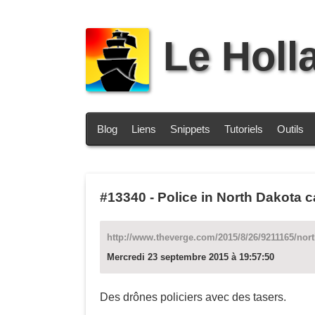
Le Holl
Blog
Liens
Snippets
Tutoriels
Outils
#13340
-
Police in North Dakota 
http://www.theverge.com/2015/8/26/9211165/nor
Mercredi 23 septembre 2015 à 19:57:50
Des drônes policiers avec des tasers.