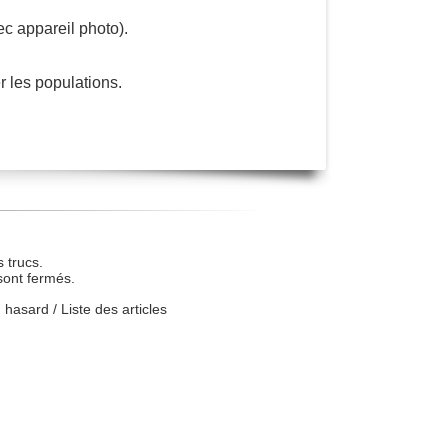
c appareil photo).
r les populations.
 trucs.
sont fermés.
u hasard
/
Liste des articles