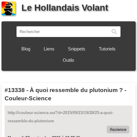
Le Hollandais Volant
Recherch
Blog
Liens
Snippets
Tutoriels
Outils
#13338
-
À quoi ressemble du plutonium ? -
Couleur-Science
http://couleur-science.eu/?d=2015/09/23/19/28/25-a-quoi-
ressemble-du-plutonium
science