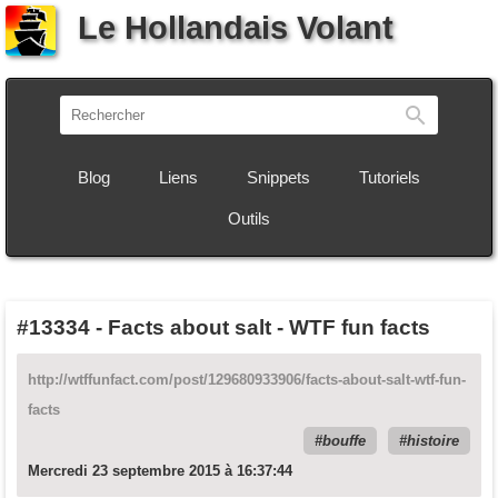
Le Hollandais Volant
Recherch
Blog
Liens
Snippets
Tutoriels
Outils
#13334
-
Facts about salt - WTF fun facts
http://wtffunfact.com/post/129680933906/facts-about-salt-wtf-fun-
facts
bouffe
histoire
Mercredi 23 septembre 2015 à 16:37:44