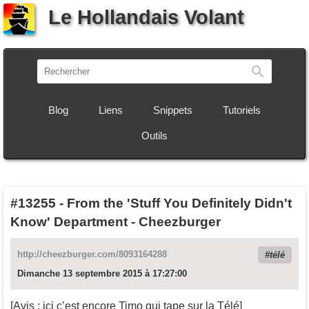
Le Hollandais Volant
Recherch
Blog
Liens
Snippets
Tutoriels
Outils
#13255
-
From the 'Stuff You Definitely Didn't
Know' Department - Cheezburger
http://cheezburger.com/8093164288
télé
Dimanche 13 septembre 2015 à 17:27:00
[Avis : ici c’est encore Timo qui tape sur la Télé]