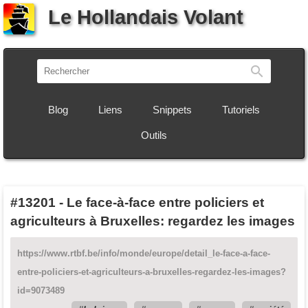
Le Hollandais Volant
Recherch
Blog
Liens
Snippets
Tutoriels
Outils
#13201
-
Le face-à-face entre policiers et
agriculteurs à Bruxelles: regardez les images
https://www.rtbf.be/info/monde/europe/detail_le-face-a-face-
entre-policiers-et-agriculteurs-a-bruxelles-regardez-les-images?
id=9073489