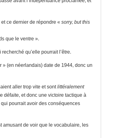
 passé avant l’indépendance proclamée, et
et ce dernier de répondre «
sorry, but this
ds que le ventre ».
 recherché qu’elle pourrait l’être.
er » (en néerlandais) date de 1944, donc un
laient aller trop vite et sont
littéralement
de défaite, et donc une victoire tactique à
et qui pourrait avoir des conséquences
st amusant de voir que le vocabulaire, les