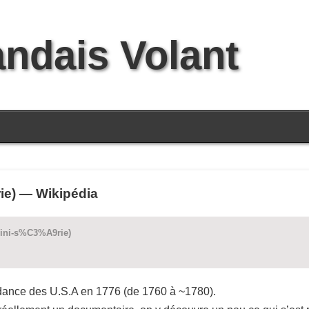
andais Volant
rie) — Wikipédia
(mini-s%C3%A9rie)
dance des U.S.A en 1776 (de 1760 à ~1780).