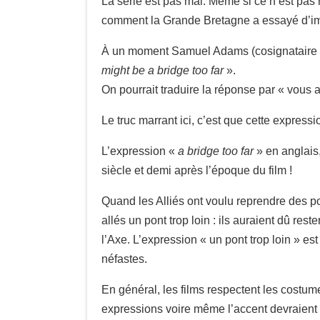
La série est pas mal. Même si ce n’est pas
comment la Grande Bretagne a essayé d’impo
À un moment Samuel Adams (cosignataire de
might be a bridge too far
».
On pourrait traduire la réponse par « vous a
Le truc marrant ici, c’est que cette expressi
L’expression «
a bridge too far
» en anglais,
siècle et demi après l’époque du film !
Quand les Alliés ont voulu reprendre des p
allés un pont trop loin : ils auraient dû rest
l’Axe. L’expression « un pont trop loin » es
néfastes.
En général, les films respectent les costume
expressions voire même l’accent devraient