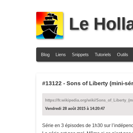
Le Holl
Blog
Liens
Snippets
Tutoriels
Outils
#13122
-
Sons of Liberty (mini-sé
https://fr.wikipedia.org/wiki/Sons_of_Liberty_
Vendredi 28 août 2015 à 14:20:47
Série en 3 épisodes de 1h30 sur l’indépen