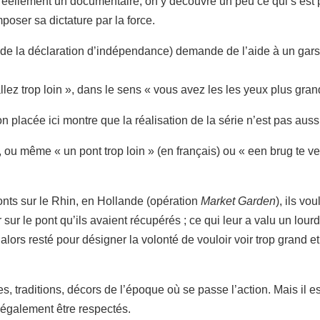
 réellement un documentaire, on y découvre un peu ce qui s’est
ser sa dictature par la force.
 la déclaration d’indépendance) demande de l’aide à un gars 
llez trop loin », dans le sens « vous avez les les yeux plus gran
on placée ici montre que la réalisation de la série n’est pas aussi
 ou même « un pont trop loin » (en français) ou « een brug te v
onts sur le Rhin, en Hollande (opération
Market Garden
), ils vou
er sur le pont qu’ils avaient récupérés ; ce qui leur a valu un lour
t alors resté pour désigner la volonté de vouloir voir trop grand 
s, traditions, décors de l’époque où se passe l’action. Mais il e
 également être respectés.