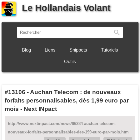
Le Hollandais Volant
Recherch
Blog
Liens
Snippets
Tutoriels
Outils
#13106
-
Auchan Telecom : de nouveaux
forfaits personnalisables, dès 1,99 euro par
mois - Next INpact
http://www.nextinpact.com/news/96284-auchan-telecom-
nouveaux-forfaits-personnalisables-des-199-euro-par-mois.htm