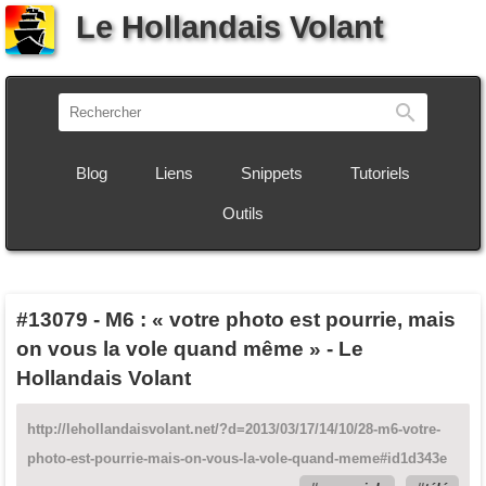
Le Hollandais Volant
Recherch
Blog
Liens
Snippets
Tutoriels
Outils
#13079
-
M6 : « votre photo est pourrie, mais
on vous la vole quand même » - Le
Hollandais Volant
http://lehollandaisvolant.net/?d=2013/03/17/14/10/28-m6-votre-
photo-est-pourrie-mais-on-vous-la-vole-quand-meme#id1d343e