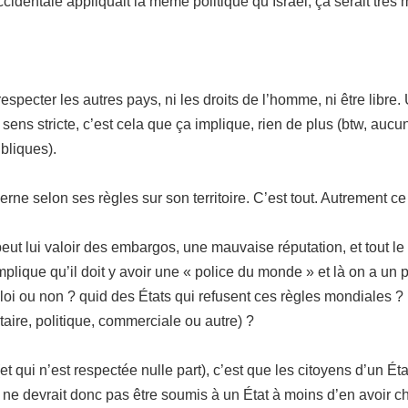
cidentale appliquait la même politique qu’Israël, ça serait très
specter les autres pays, ni les droits de l’homme, ni être libre
u sens stricte, c’est cela que ça implique, rien de plus (btw, au
bliques).
uverne selon ses règles sur son territoire. C’est tout. Autrement 
 peut lui valoir des embargos, une mauvaise réputation, et tout le r
implique qu’il doit y avoir une « police du monde » et là on a u
n loi ou non ? quid des États qui refusent ces règles mondiales ?
itaire, politique, commerciale ou autre) ?
qui n’est respectée nulle part), c’est que les citoyens d’un État 
on ne devrait donc pas être soumis à un État à moins d’en avoir ch