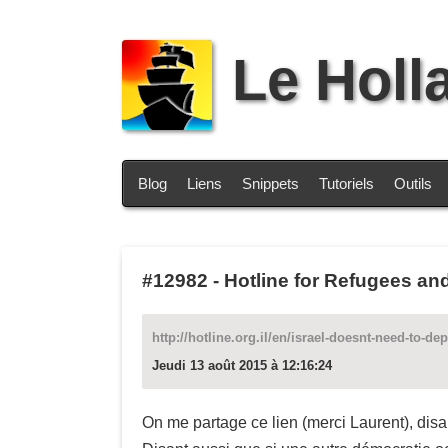
Le Holl
Blog
Liens
Snippets
Tutoriels
Outils
#12982
-
Hotline for Refugees and
http://hotline.org.il/en/israel-doesnt-need-to-d
Jeudi 13 août 2015 à 12:16:24
On me partage ce lien (merci Laurent), disan