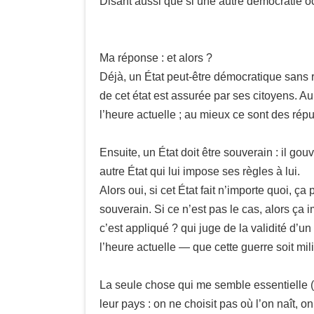
Disant aussi que si une autre démocratie oc
Ma réponse : et alors ?
Déjà, un État peut-être démocratique sans re
de cet état est assurée par ses citoyens. A
l’heure actuelle ; au mieux ce sont des répu
Ensuite, un État doit être souverain : il go
autre État qui lui impose ses règles à lui.
Alors oui, si cet État fait n’importe quoi, ça
souverain. Si ce n’est pas le cas, alors ça 
c’est appliqué ? qui juge de la validité d’u
l’heure actuelle — que cette guerre soit mil
La seule chose qui me semble essentielle (et 
leur pays : on ne choisit pas où l’on naît, 