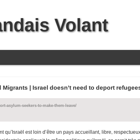
andais Volant
 Migrants | Israel doesn’t need to deport refuge
eport-asylum-seekers-to-make-them-leave/
t qu’Israël est loin d’être un pays accueillant, libre, respectue