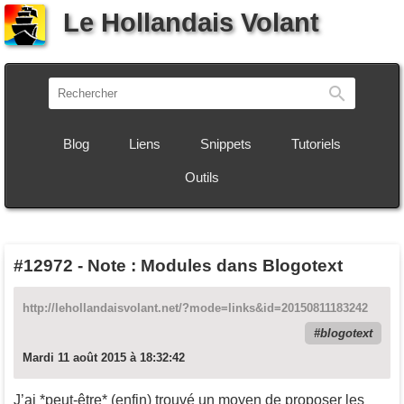
Le Hollandais Volant
Recherch
Blog
Liens
Snippets
Tutoriels
Outils
#12972
-
Note : Modules dans Blogotext
http://lehollandaisvolant.net/?mode=links&id=20150811183242
blogotext
Mardi 11 août 2015 à 18:32:42
J’ai *peut-être* (enfin) trouvé un moyen de proposer les