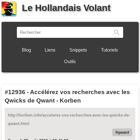
Le Hollandais Volant
Recherch
Blog
Liens
Snippets
Tutoriels
Outils
#12936
-
Accélérez vos recherches avec les
Qwicks de Qwant - Korben
http://korben.info/accelerez-vos-recherches-avec-les-qwicks-de-
qwant.html
qwant