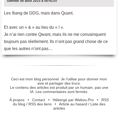
Samedi 08 août 2015 à 00:41:07
Les !bang de DDG, mais dans Quant.
Et avec un « & » au lieu du « ! ».
Je n’ai rien contre Qwant, mais ils ne me convainquent
toujours pas réellement. Ils n’ont pas grand chose de ce
que les autres n’ont pas…
Ceci est mon blog personnel. Je l’utilise pour donner mon
avis et partager des trucs.
Le contenu des articles est produit par un humain, pas une
IA. Les commentaires sont fermés.
À propos
•
Contact
•
Hébergé par Webou-Pro
•
RSS
du blog
/
RSS des liens
•
Article au hasard
/
Liste des
articles