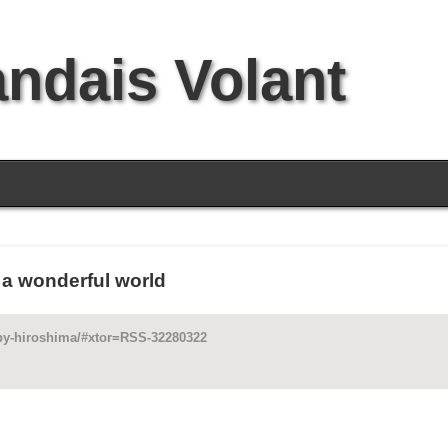
andais Volant
 a wonderful world
ppy-hiroshima/#xtor=RSS-32280322