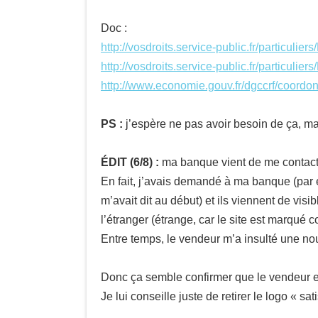
Doc :
http://vosdroits.service-public.fr/particulie
http://vosdroits.service-public.fr/particulie
http://www.economie.gouv.fr/dgccrf/coo
PS :
j’espère ne pas avoir besoin de ça, ma
ÉDIT (6/8) :
ma banque vient de me contacter
En fait, j’avais demandé à ma banque (par e
m’avait dit au début) et ils viennent de vi
l’étranger (étrange, car le site est marqué 
Entre temps, le vendeur m’a insulté une nouv
Donc ça semble confirmer que le vendeur est 
Je lui conseille juste de retirer le logo « s