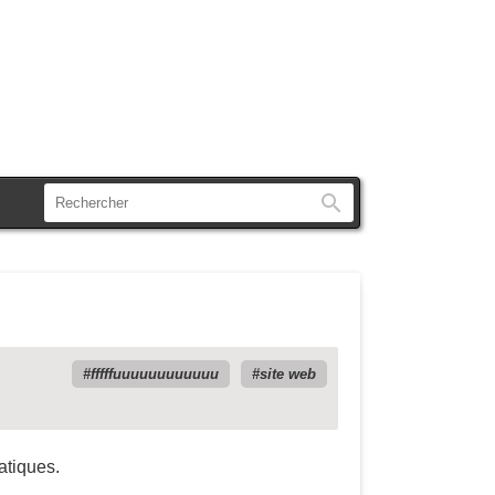
Rechercher
fffffuuuuuuuuuuuu
site web
atiques.