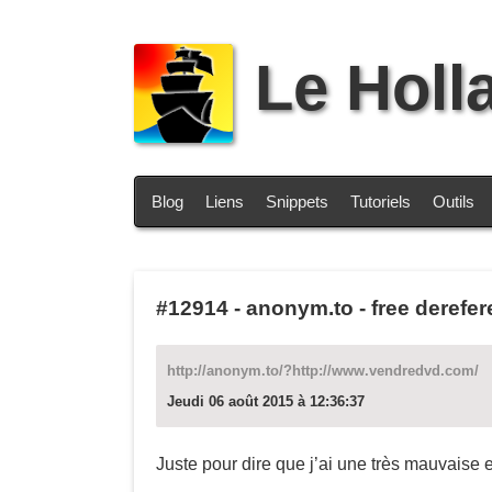
Le Holl
Blog
Liens
Snippets
Tutoriels
Outils
#12914
-
anonym.to - free derefer
http://anonym.to/?http://www.vendredvd.com/
Jeudi 06 août 2015 à 12:36:37
Juste pour dire que j’ai une très mauvaise