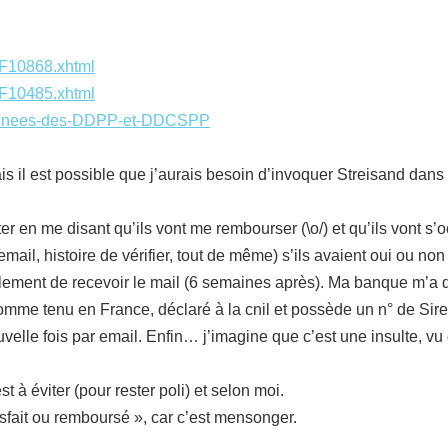
rs/F10868.xhtml
rs/F10485.xhtml
rdonnees-des-DDPP-et-DDCSPP
is il est possible que j’aurais besoin d’invoquer Streisand dans
 en me disant qu’ils vont me rembourser (\o/) et qu’ils vont s’
mail, histoire de vérifier, tout de même) s’ils avaient oui ou 
siblement de recevoir le mail (6 semaines après). Ma banque m’a 
comme tenu en France, déclaré à la cnil et possède un n° de Sire
elle fois par email. Enfin… j’imagine que c’est une insulte, vu 
à éviter (pour rester poli) et selon moi.
atisfait ou remboursé », car c’est mensonger.