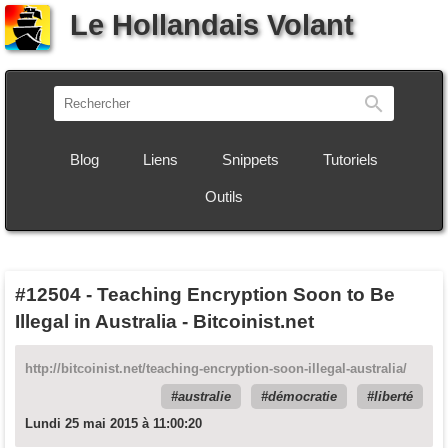
Le Hollandais Volant
Recherch
Blog
Liens
Snippets
Tutoriels
Outils
#12504
-
Teaching Encryption Soon to Be
Illegal in Australia - Bitcoinist.net
http://bitcoinist.net/teaching-encryption-soon-illegal-australia/
australie
démocratie
liberté
Lundi 25 mai 2015 à 11:00:20