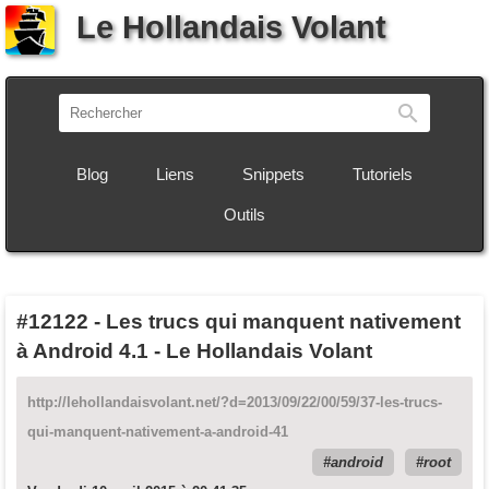
Le Hollandais Volant
Recherch
Blog
Liens
Snippets
Tutoriels
Outils
#12122
-
Les trucs qui manquent nativement
à Android 4.1 - Le Hollandais Volant
http://lehollandaisvolant.net/?d=2013/09/22/00/59/37-les-trucs-
qui-manquent-nativement-a-android-41
android
root