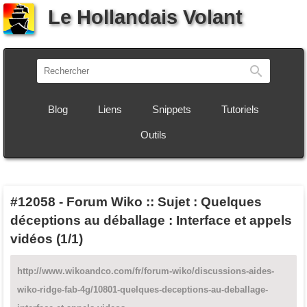
Le Hollandais Volant
Recherch
Blog
Liens
Snippets
Tutoriels
Outils
#12058
-
Forum Wiko :: Sujet : Quelques
déceptions au déballage : Interface et appels
vidéos (1/1)
http://www.wikoandco.com/fr/forum-wiko/discussions-aides-
wiko-ridge-fab-4g/10801-quelques-deceptions-au-deballage-