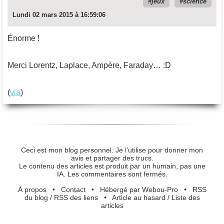
jeux
science
Lundi 02 mars 2015 à 16:59:06
Énorme !
Merci Lorentz, Laplace, Ampère, Faraday… :D
(
via
)
Ceci est mon blog personnel. Je l’utilise pour donner mon
avis et partager des trucs.
Le contenu des articles est produit par un humain, pas une
IA. Les commentaires sont fermés.
À propos
•
Contact
•
Hébergé par Webou-Pro
•
RSS
du blog
/
RSS des liens
•
Article au hasard
/
Liste des
articles