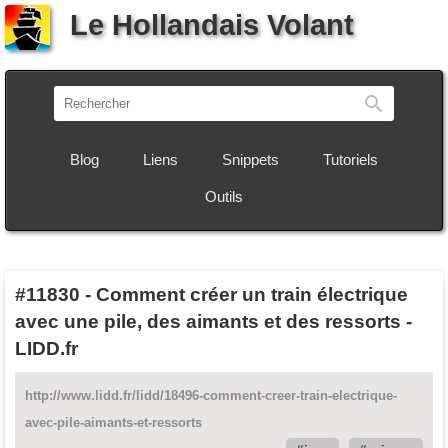
Le Hollandais Volant
Recherch
Blog
Liens
Snippets
Tutoriels
Outils
#11830
-
Comment créer un train électrique
avec une pile, des aimants et des ressorts -
LIDD.fr
http://www.lidd.fr/lidd/18496-comment-creer-train-electrique-
avec-pile-aimants-et-ressorts