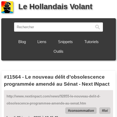
Le Hollandais Volant
Recherch
Blog
Liens
Snippets
Tutoriels
Outils
#11564
-
Le nouveau délit d’obsolescence
programmée amendé au Sénat - Next INpact
http://www.nextinpact.com/news/92855-le-nouveau-delit-d-
obsolescence-programmee-amende-au-senat.htm
consommation
loi