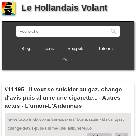
Le Hollandais Volant
Recherch
Blog
Liens
Snippets
Tutoriels
Outils
#11495
-
Il veut se suicider au gaz, change
d’avis puis allume une cigarette... - Autres
actus - L'union-L'Ardennais
http://www.lunion.com/autres-actus/il-veut-se-suicider-au-gaz-
change-d-avis-puis-allume-une-ia0b0n474865