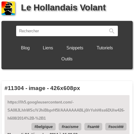
Le Hollandais Volant
Recherch
Blog
Liens
Snippets
Tutoriels
Outils
#11304
-
image - 426x608px
https://lh5.googleusercontent.com/-
SA08JLhhWSc/VJhiBbprH5I/AAAAAAABLj0/rYohHlss6DU/w426-
h608/2014%2B-%2B1
belgique
racisme
santé
société