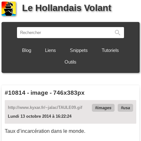
Le Hollandais Volant
Recherch
Blog
Liens
Snippets
Tutoriels
Outils
#10814
-
image - 746x383px
http://www.kyxar.fr/~jalac/TAULE09.gif
images
usa
Lundi 13 octobre 2014 à 16:22:24
Taux d’incarcération dans le monde.