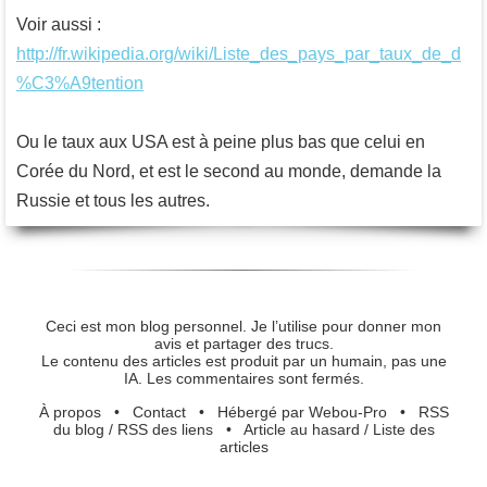
Voir aussi :
http://fr.wikipedia.org/wiki/Liste_des_pays_par_taux_de_d
%C3%A9tention
Ou le taux aux USA est à peine plus bas que celui en
Corée du Nord, et est le second au monde, demande la
Russie et tous les autres.
Ceci est mon blog personnel. Je l’utilise pour donner mon
avis et partager des trucs.
Le contenu des articles est produit par un humain, pas une
IA. Les commentaires sont fermés.
À propos
•
Contact
•
Hébergé par Webou-Pro
•
RSS
du blog
/
RSS des liens
•
Article au hasard
/
Liste des
articles