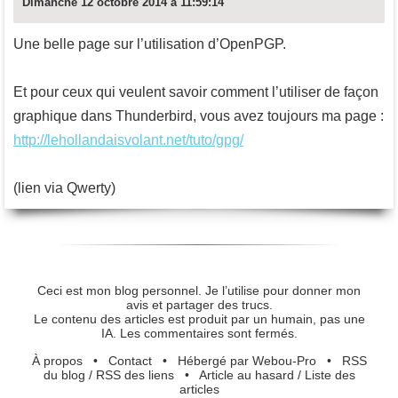
Dimanche 12 octobre 2014 à 11:59:14
Une belle page sur l’utilisation d’OpenPGP.
Et pour ceux qui veulent savoir comment l’utiliser de façon
graphique dans Thunderbird, vous avez toujours ma page :
http://lehollandaisvolant.net/tuto/gpg/
(lien via Qwerty)
Ceci est mon blog personnel. Je l’utilise pour donner mon
avis et partager des trucs.
Le contenu des articles est produit par un humain, pas une
IA. Les commentaires sont fermés.
À propos
•
Contact
•
Hébergé par Webou-Pro
•
RSS
du blog
/
RSS des liens
•
Article au hasard
/
Liste des
articles