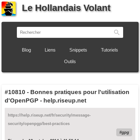
Le Hollandais Volant
Recherch
Blog
Liens
Snippets
Tutoriels
Outils
#10810
-
Bonnes pratiques pour l'utilisation
d'OpenPGP - help.riseup.net
https://help.riseup.net/fr/security/message-
security/openpgp/best-practices
gpg