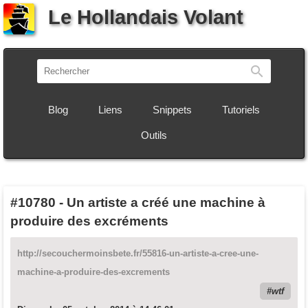
Le Hollandais Volant
Recherch
Blog
Liens
Snippets
Tutoriels
Outils
#10780
-
Un artiste a créé une machine à
produire des excréments
http://secouchermoinsbete.fr/55816-un-artiste-a-cree-une-
machine-a-produire-des-excrements
wtf