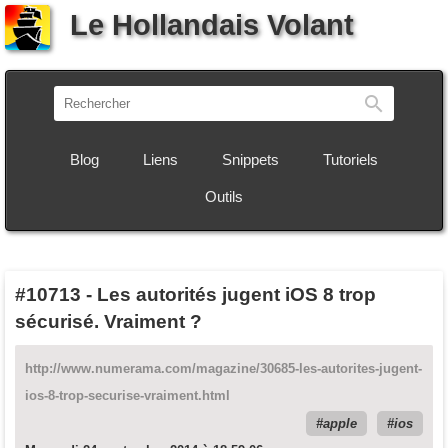
Le Hollandais Volant
Recherch
Blog
Liens
Snippets
Tutoriels
Outils
#10713
-
Les autorités jugent iOS 8 trop
sécurisé. Vraiment ?
http://www.numerama.com/magazine/30685-les-autorites-jugent-
ios-8-trop-securise-vraiment.html
apple
ios