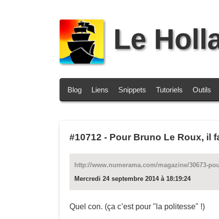
Le Holl
Blog
Liens
Snippets
Tutoriels
Outils
#10712
-
Pour Bruno Le Roux, il f
http://www.numerama.com/magazine/30673-pour-br
Mercredi 24 septembre 2014 à 18:19:24
Quel con. (ça c’est pour "la politesse" !)