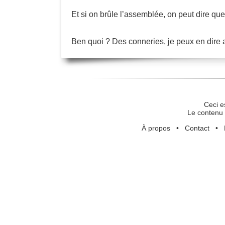
Et si on brûle l’assemblée, on peut dire qu
Ben quoi ? Des conneries, je peux en dire
Ceci e
Le contenu 
À propos
•
Contact
•