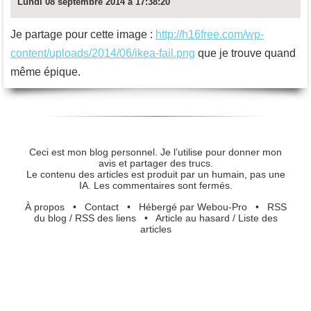
Lundi 08 septembre 2014 à 17:38:20
Je partage pour cette image :
http://h16free.com/wp-
content/uploads/2014/06/ikea-fail.png
que je trouve quand
même épique.
Ceci est mon blog personnel. Je l’utilise pour donner mon
avis et partager des trucs.
Le contenu des articles est produit par un humain, pas une
IA. Les commentaires sont fermés.
À propos
•
Contact
•
Hébergé par Webou-Pro
•
RSS
du blog
/
RSS des liens
•
Article au hasard
/
Liste des
articles