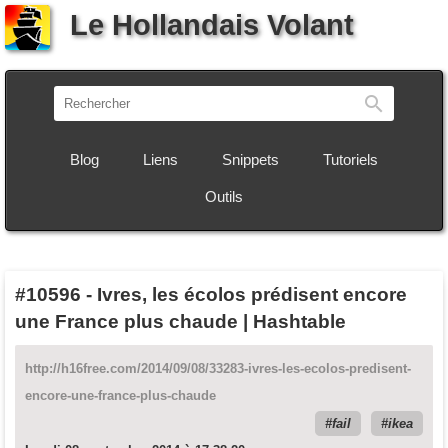
Le Hollandais Volant
Recherch
Blog
Liens
Snippets
Tutoriels
Outils
#10596
-
Ivres, les écolos prédisent encore
une France plus chaude | Hashtable
http://h16free.com/2014/09/08/33283-ivres-les-ecolos-predisent-
encore-une-france-plus-chaude
fail
ikea