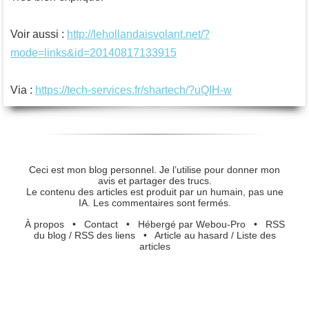
Voir aussi :
http://lehollandaisvolant.net/?
mode=links&id=20140817133915
Via :
https://tech-services.fr/shartech/?uQIH-w
Ceci est mon blog personnel. Je l’utilise pour donner mon
avis et partager des trucs.
Le contenu des articles est produit par un humain, pas une
IA. Les commentaires sont fermés.
À propos
•
Contact
•
Hébergé par Webou-Pro
•
RSS
du blog
/
RSS des liens
•
Article au hasard
/
Liste des
articles