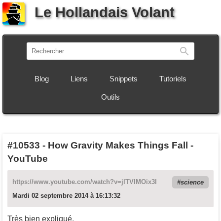
Le Hollandais Volant
Recherch
Blog
Liens
Snippets
Tutoriels
Outils
#10533
-
How Gravity Makes Things Fall -
YouTube
https://www.youtube.com/watch?v=jlTVIMOix3I
science
Mardi 02 septembre 2014 à 16:13:32
Très bien expliqué.