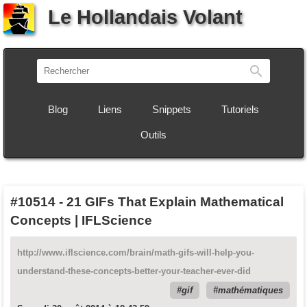
Le Hollandais Volant
Recherch
Blog
Liens
Snippets
Tutoriels
Outils
#10514
-
21 GIFs That Explain Mathematical
Concepts | IFLScience
http://www.iflscience.com/brain/math-gifs-will-help-you-
understand-these-concepts-better-your-teacher-ever-did
gif
mathématiques