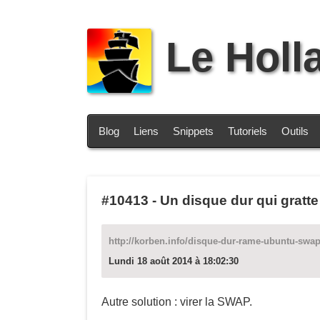
Le Holl
Blog
Liens
Snippets
Tutoriels
Outils
#10413
-
Un disque dur qui gratte
http://korben.info/disque-dur-rame-ubuntu-swa
Lundi 18 août 2014 à 18:02:30
Autre solution : virer la SWAP.