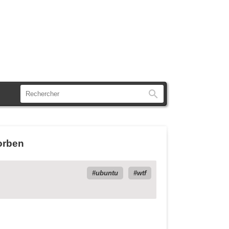
Rechercher
Korben
ubuntu
wtf