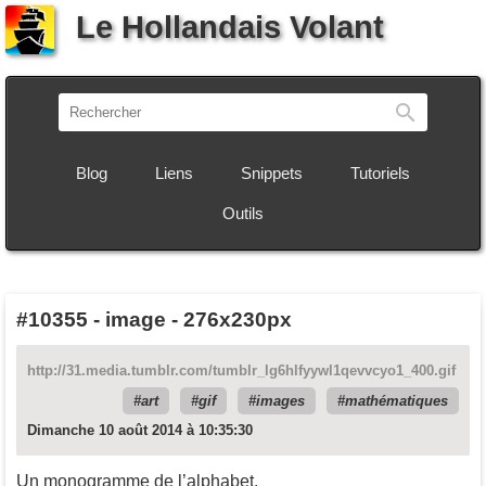
Le Hollandais Volant
Recherch
Blog
Liens
Snippets
Tutoriels
Outils
#10355
-
image - 276x230px
http://31.media.tumblr.com/tumblr_lg6hlfyywl1qevvcyo1_400.gif
art
gif
images
mathématiques
Dimanche 10 août 2014 à 10:35:30
Un monogramme de l’alphabet.