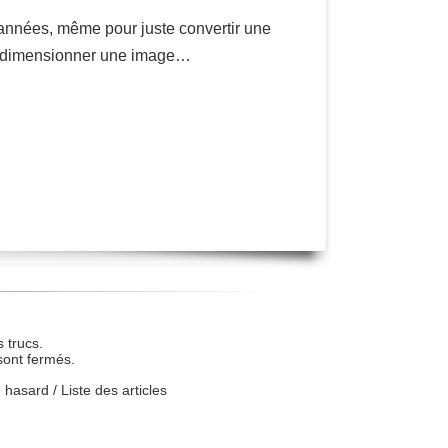
s années, même pour juste convertir une
u redimensionner une image…
 trucs.
sont fermés.
u hasard
/
Liste des articles