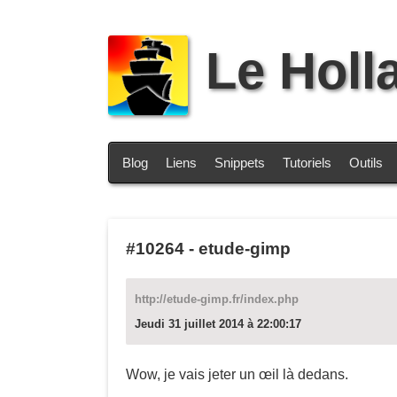
Le Holl
Blog
Liens
Snippets
Tutoriels
Outils
#10264
-
etude-gimp
http://etude-gimp.fr/index.php
Jeudi 31 juillet 2014 à 22:00:17
Wow, je vais jeter un œil là dedans.